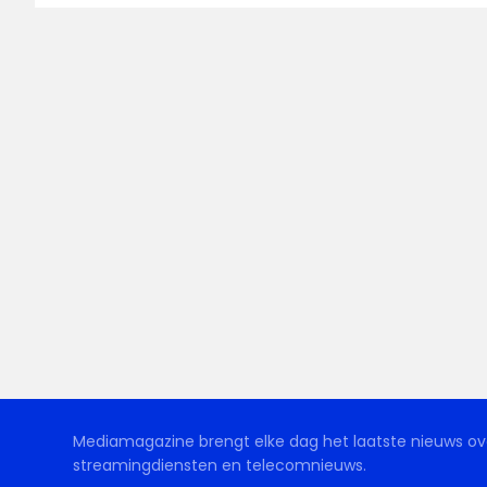
Mediamagazine brengt elke dag het laatste nieuws ove
streamingdiensten en telecomnieuws.