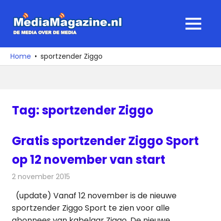
Ga
naar
MediaMagaz
MENU
de
De
inhoud
media
Home
sportzender Ziggo
over
de
media
Tag:
sportzender Ziggo
Gratis sportzender Ziggo Sport
op 12 november van start
2 november 2015
Redactie
Kabelzaken
,
Nieuws
,
Televisienieuws
(update) Vanaf 12 november is de nieuwe
sportzender Ziggo Sport te zien voor alle
abonnees van kabelaar Ziggo. De nieuwe