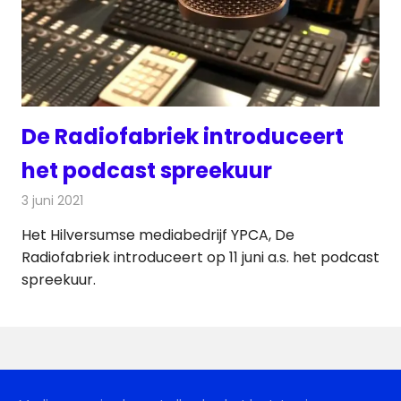
De Radiofabriek introduceert
het podcast spreekuur
3 juni 2021
Redactie
Radionieuws
Het Hilversumse mediabedrijf YPCA, De
Radiofabriek introduceert op 11 juni a.s. het podcast
spreekuur.