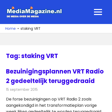
Ga
naar
MediaMagaz
MENU
de
De
inhoud
media
Home
staking VRT
over
de
media
Tag:
staking VRT
Bezuinigingsplannen VRT Radio
2 gedeeltelijk teruggedraaid
15 september 2015
Redactie
Nieuws
,
Radionieuws
,
Televisienieuws
De forse bezuinigingen op VRT Radio 2 zoals
aangekondigd in het transformatieplan vorige
week lijken gedeeltelijk te worden teruggedraaid.