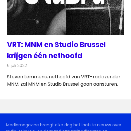
VRT: MNM en Studio Brussel
krijgen één nethoofd
6 juli 2022
Redactie
Radionieuws
Steven Lemmens, nethoofd van VRT-radiozender
MNM, zal MNM en Studio Brussel gaan aansturen.
Mediamagazine brengt elke dag het laatste nieuws over