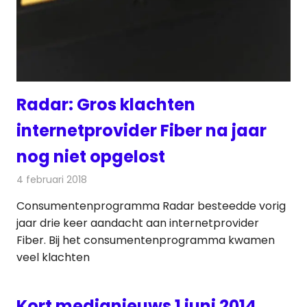
Radar: Gros klachten
internetprovider Fiber na jaar
nog niet opgelost
4 februari 2018
Redactie
Internet
,
Nieuws
Consumentenprogramma Radar besteedde vorig
jaar drie keer aandacht aan internetprovider
Fiber. Bij het consumentenprogramma kwamen
veel klachten
Kort medianieuws 1 juni 2014