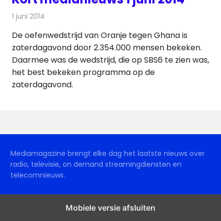
1 juni 2014
Redactie
Andere media over de media
De oefenwedstrijd van Oranje tegen Ghana is
zaterdagavond door 2.354.000 mensen bekeken.
Daarmee was de wedstrijd, die op SBS6 te zien was,
het best bekeken programma op de
zaterdagavond.
Mediamagazine brengt elke dag het laatste nieuws over
radio, televisie, on demand streamingdiensten en
telecomnieuws.
Mobiele versie afsluiten