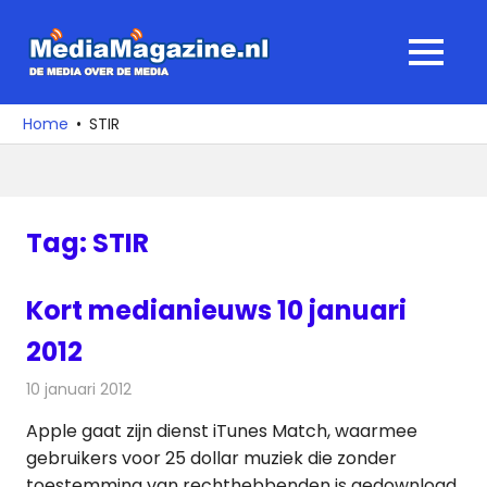
Ga
naar
MediaMagaz
MENU
de
De
inhoud
media
Home
STIR
over
de
media
Tag:
STIR
Kort medianieuws 10 januari
2012
10 januari 2012
Redactie
Andere media over de media
Apple gaat zijn dienst iTunes Match, waarmee
gebruikers voor 25 dollar muziek die zonder
toestemming van rechthebbenden is gedownload