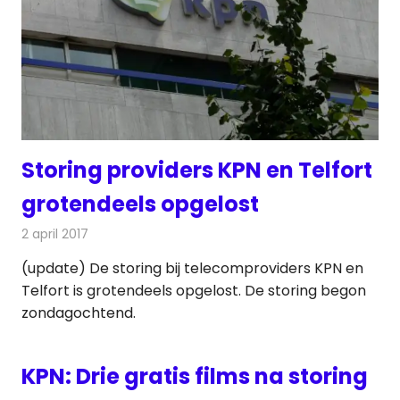
Storing providers KPN en Telfort
grotendeels opgelost
2 april 2017
Redactie
Nieuws
,
Televisienieuws
(update) De storing bij telecomproviders KPN en
Telfort is grotendeels opgelost. De storing begon
zondagochtend.
KPN: Drie gratis films na storing