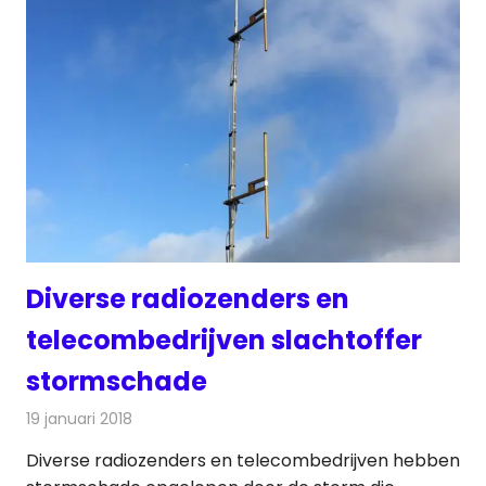
Diverse radiozenders en
telecombedrijven slachtoffer
stormschade
19 januari 2018
Redactie
Nieuws
,
Radionieuws
Diverse radiozenders en telecombedrijven hebben