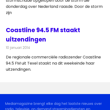
stormschade opgelopen door de storm die
donderdag over Nederland raasde. Door de storm
zijn
Coastline 94.5 FM staakt
uitzendingen
10 januari 2014
Redactie
Radionieuws
De regionale commerciële radiozender Coastline
94.5 FM uit Texel staakt na dit weekeinde haar
uitzendingen.
Mediamagazine brengt elke dag het laatste nieuws over
radio, televisie, on demand streamingdiensten en