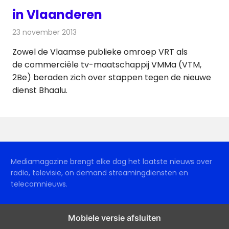
in Vlaanderen
23 november 2013
Redactie
Televisienieuws
Zowel de Vlaamse publieke omroep VRT als
de commerciële tv-maatschappij VMMa (VTM,
2Be) beraden zich over stappen tegen de nieuwe
dienst Bhaalu.
Mediamagazine brengt elke dag het laatste nieuws over
radio, televisie, on demand streamingdiensten en
telecomnieuws.
Mobiele versie afsluiten