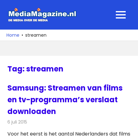
Ga
naar
MediaMagaz
MENU
de
De
inhoud
media
Home
streamen
over
de
media
Tag:
streamen
Samsung: Streamen van films
en tv-programma’s verslaat
downloaden
6 juli 2015
Redactie
Nieuws
,
Televisienieuws
Voor het eerst is het aantal Nederlanders dat films