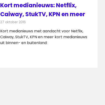
Kort medianieuws: Netflix,
Caiway, StukTV, KPN en meer
27 oktober 2016
Redactie
Andere media over de media
,
Nieuws
Kort medianieuws met aandacht voor Netflix,
Caiway, StukTV, KPN en meer kort medianieuws
uit binnen- en buitenland: