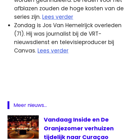
afblazen zouden de hoge kosten van de
series zijn.
Lees verder
Zondag is Jos Van Hemelrijck overleden
(71). Hij was journalist bij de VRT-
nieuwsdienst en televisieproducer bij
Canvas.
Lees verder
Apple
Apple
TV
NDC
Qmusic
Meer nieuws...
Stuk
Vandaag Inside en De
TV
Oranjezomer verhuizen
Talpa
tijdelijk naar Curaçao
Youtube