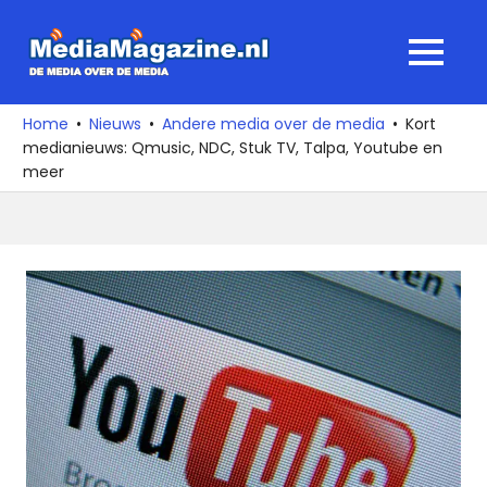
Ga
naar
MediaMagaz
MENU
de
De
inhoud
media
Home
Nieuws
Andere media over de media
Kort
over
medianieuws: Qmusic, NDC, Stuk TV, Talpa, Youtube en
de
meer
media