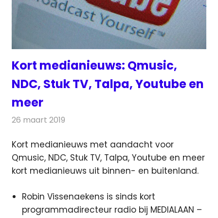
Kort medianieuws: Qmusic,
NDC, Stuk TV, Talpa, Youtube en
meer
26 maart 2019
Redactie
Andere media over de media
Kort medianieuws met aandacht voor
Qmusic, NDC, Stuk TV, Talpa, Youtube en meer
kort medianieuws uit binnen- en buitenland.
Robin Vissenaekens is sinds kort
programmadirecteur radio bij MEDIALAAN –