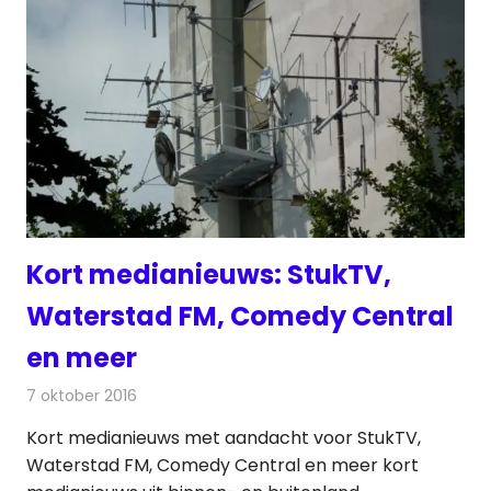
Kort medianieuws: StukTV,
Waterstad FM, Comedy Central
en meer
7 oktober 2016
Redactie
Andere media over de media
,
Nieuws
Kort medianieuws met aandacht voor StukTV,
Waterstad FM, Comedy Central en meer kort