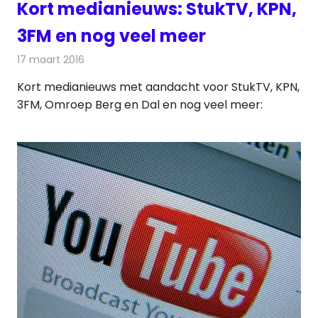
Kort medianieuws: StukTV, KPN,
3FM en nog veel meer
17 maart 2016
Redactie
Andere media over de media
,
Nieuws
Kort medianieuws met aandacht voor StukTV, KPN,
3FM, Omroep Berg en Dal en nog veel meer: