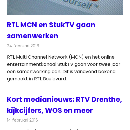
RTL MCN en StukTV gaan
samenwerken
24 februari 2016
Redactie
Internet
,
Nieuws
,
Televisienieuws
RTL Multi Channel Network (MCN) en het online
entertainmentkanaal StukTV gaan voor twee jaar
een samenwerking aan. Dit is vanavond bekend
gemaakt in RTL Boulevard.
Kort medianieuws: RTV Drenthe,
kijkcijfers, WOS en meer
14 februari 2016
Redactie
Andere media over de media
,
Nieuws