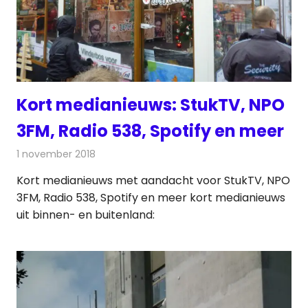
Kort medianieuws: StukTV, NPO
3FM, Radio 538, Spotify en meer
1 november 2018
Redactie
Andere media over de media
Kort medianieuws met aandacht voor StukTV, NPO
3FM, Radio 538, Spotify en meer kort medianieuws
uit binnen- en buitenland: