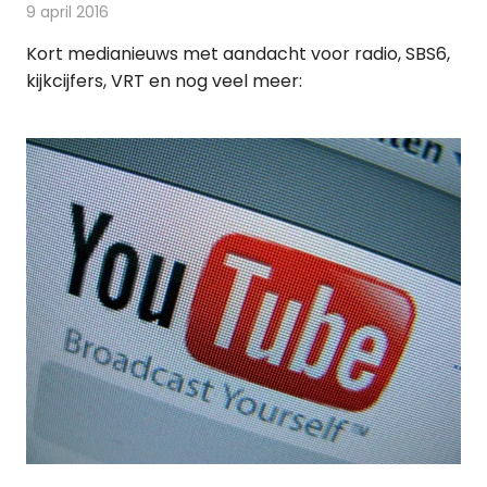
9 april 2016
Redactie
Andere media over de media
,
Nieuws
Kort medianieuws met aandacht voor radio, SBS6,
kijkcijfers, VRT en nog veel meer: