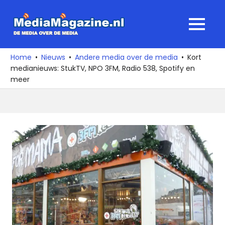
Ga
naar
MediaMagaz
MENU
de
De
inhoud
media
Home
Nieuws
Andere media over de media
Kort
over
medianieuws: StukTV, NPO 3FM, Radio 538, Spotify en
de
meer
media