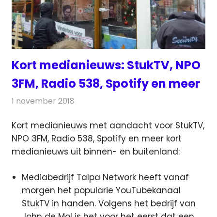
Kort medianieuws: StukTV, NPO
3FM, Radio 538, Spotify en meer
1 november 2018
Redactie
Andere media over de media
Kort medianieuws met aandacht voor StukTV,
NPO 3FM, Radio 538, Spotify en meer kort
medianieuws uit binnen- en buitenland:
Mediabedrijf Talpa Network heeft vanaf
morgen het popularie YouTubekanaal
StukTV in handen. Volgens het bedrijf van
John de Mol is het voor het eerst dat een