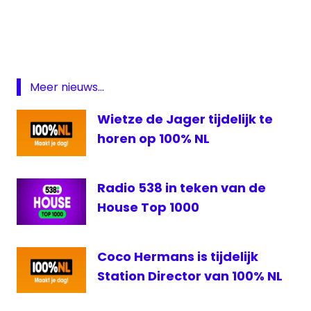
100%NL
Hilversum
NPO
3FM
Radio
Meer nieuws...
538
Wietze de Jager tijdelijk te
Serious
Request
horen op 100% NL
Spotify
StukTV
Radio 538 in teken van de
zendmast
House Top 1000
Coco Hermans is tijdelijk
Station Director van 100% NL