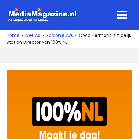
Ga
naar
MediaMagaz
MENU
de
De
inhoud
media
Home
Nieuws
Radionieuws
Coco Hermans is tijdelijk
over
Station Director van 100% NL
de
media