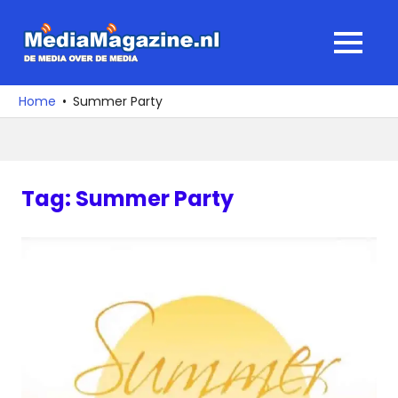
Ga
naar
MediaMagaz
MENU
de
De
inhoud
media
Home
Summer Party
over
de
media
Tag:
Summer Party