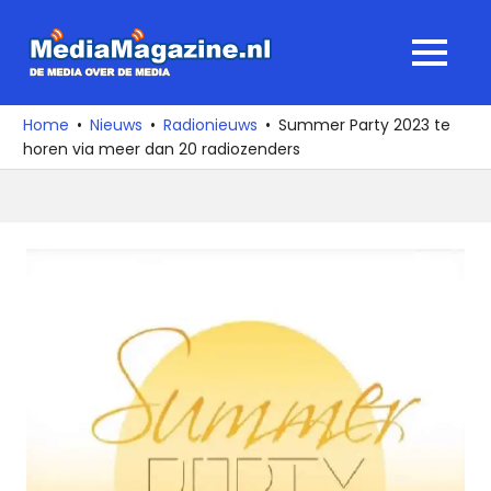
Ga
naar
MediaMagaz
MENU
de
De
inhoud
media
Home
Nieuws
Radionieuws
Summer Party 2023 te
over
horen via meer dan 20 radiozenders
de
media