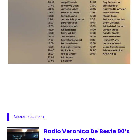
DAB
Middengolf
Summer
Party
Meer nieuws...
Radio Veronica De Beste 90’s
te horen via DAB+