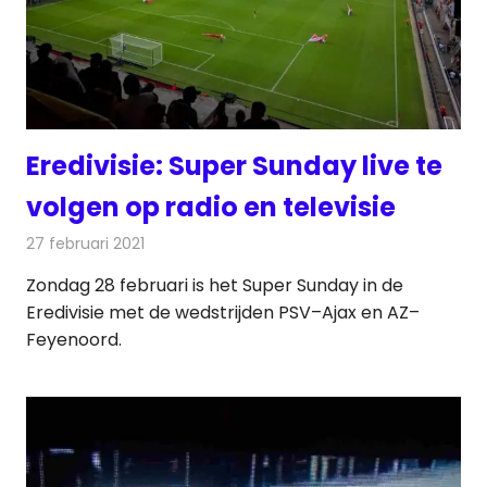
Eredivisie: Super Sunday live te
volgen op radio en televisie
27 februari 2021
Redactie
Televisienieuws
Zondag 28 februari is het Super Sunday in de
Eredivisie met de wedstrijden PSV–Ajax en AZ–
Feyenoord.