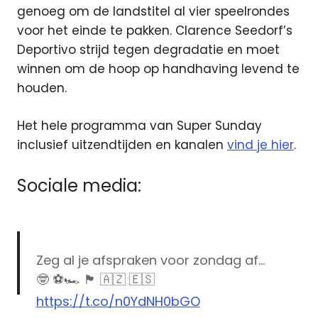
genoeg om de landstitel al vier speelrondes
voor het einde te pakken. Clarence Seedorf’s
Deportivo strijd tegen degradatie en moet
winnen om de hoop op handhaving levend te
houden.
Het hele programma van Super Sunday
inclusief uitzendtijden en kanalen
vind je hier
.
Sociale media:
Zeg al je afspraken voor zondag af…
🤓 ⚽️🏎️ 🏴󠁧󠁢󠁳󠁣󠁴󠁿 🇦🇿 🇪🇸
https://t.co/n0YdNH0bGO