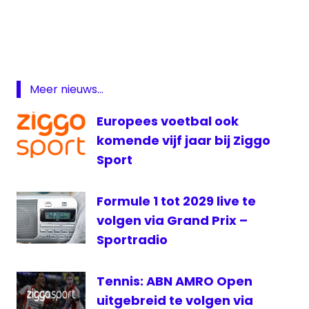
Celtic-
— Ziggo Sport (@ZiggoSport)
April 26,
Rangers
2018
FC
Barcelona
Formule
Meer nieuws...
1
Grand
Europees voetbal ook
Prix
komende vijf jaar bij Ziggo
Jack
Sport
van
Gelder
Formule 1 tot 2029 live te
live
Premier
volgen via Grand Prix –
League
Sportradio
Old
Firm
Tennis: ABN AMRO Open
Super
uitgebreid te volgen via
Sunday