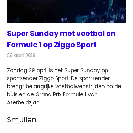
Super Sunday met voetbal en
Formule 1 op Ziggo Sport
28 april 2018
Redactie
Nieuws
,
Televisienieuws
Zondag 29 april is het Super Sunday op
sportzender Ziggo Sport. De sportzender
brengt belangrijke voetbalwedstrijden op de
buis en
de Grand Prix Formule 1 van
Azerbeidzjan.
Smullen