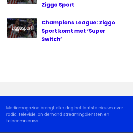
Ziggo Sport
Ziggo
Sport
Champions League: Ziggo
Sport komt met ‘Super
Switch’
Mediamagazine brengt elke dag het laatste nieuws over
radio, televisie, on demand streamingdiensten en
telecomnieuws.