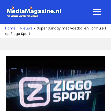
Ga
naar
MediaMagaz
MENU
de
De
inhoud
media
Home
Nieuws
Super Sunday met voetbal en Formule 1
over
op Ziggo Sport
de
media