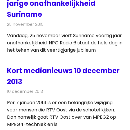
jarige onafhankelijkheid
Suriname
25 november 2015
Redactie
Nieuws
,
Radionieuws
Vandaag, 25 november viert Suriname veertig jaar
onafhankelijkheid. NPO Radio 6 staat de hele dag in
het teken van dit veertigjarige jubileum
Kort medianieuws 10 december
2013
10 december 2013
Redactie
Andere media over de media
Per 7 januari 2014 is er een belangrijke wijziging
voor mensen die RTV Oost via de schotel kijken.
Dan namelijk gaat RTV Oost over van MPEG2 op
MPEG4-techniek en is