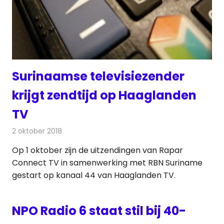
Surinaamse televisiezender
krijgt zendtijd op Haaglanden
TV
2 oktober 2018
Redactie
Televisienieuws
Op 1 oktober zijn de uitzendingen van Rapar
Connect TV in samenwerking met RBN Suriname
gestart op kanaal 44 van Haaglanden TV.
NPO Radio 6 staat stil bij 40-