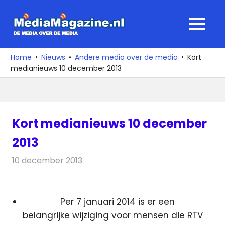
Ga
naar
MediaMagaz
MENU
de
De
inhoud
media
Home
Nieuws
Andere media over de media
Kort
over
medianieuws 10 december 2013
de
media
Kort medianieuws 10 december
2013
10 december 2013
Redactie
Andere media over de media
Per 7 januari 2014 is er een
belangrijke wijziging voor mensen die RTV