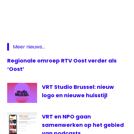
Kees
Brusse
RTV
Oost
STVS
Meer nieuws...
Suriname
Regionale omroep RTV Oost verder als
TMG
‘Oost’
TV
Oost
VRT
VRT Studio Brussel: nieuw
logo en nieuwe huisstijl
VRT en NPO gaan
samenwerken op het gebied
van podcasts