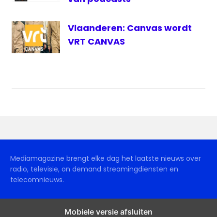
Vlaanderen: Canvas wordt
VRT CANVAS
Mediamagazine brengt elke dag het laatste nieuws over
radio, televisie, on demand streamingdiensten en
telecomnieuws.
Mobiele versie afsluiten