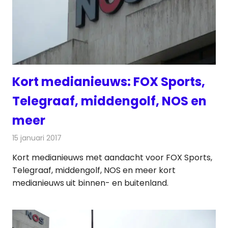
Kort medianieuws: FOX Sports,
Telegraaf, middengolf, NOS en
meer
15 januari 2017
Redactie
Andere media over de media
,
Nieuws
Kort medianieuws met aandacht voor FOX Sports,
Telegraaf, middengolf, NOS en meer kort
medianieuws uit binnen- en buitenland.