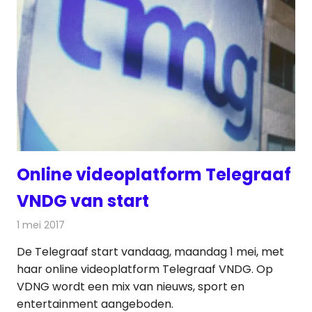
Online videoplatform Telegraaf
VNDG van start
1 mei 2017
Redactie
Internet
,
Nieuws
,
Televisienieuws
De Telegraaf start vandaag, maandag 1 mei, met
haar online videoplatform Telegraaf VNDG. Op
VDNG wordt een mix van nieuws, sport en
entertainment aangeboden.