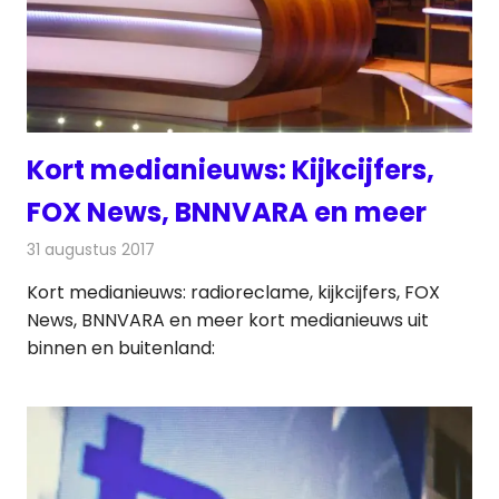
Kort medianieuws: Kijkcijfers,
FOX News, BNNVARA en meer
31 augustus 2017
Redactie
Andere media over de media
,
Nieuws
Kort medianieuws: radioreclame, kijkcijfers, FOX
News, BNNVARA en meer kort medianieuws uit
binnen en buitenland: