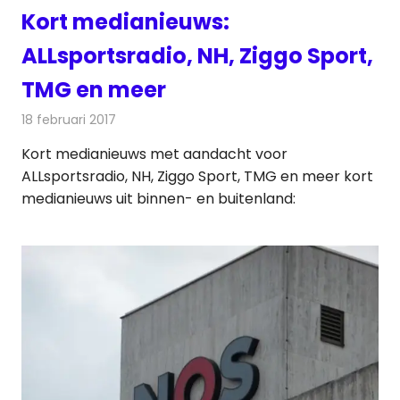
Kort medianieuws:
ALLsportsradio, NH, Ziggo Sport,
TMG en meer
18 februari 2017
Redactie
Andere media over de media
,
Nieuws
Kort medianieuws met aandacht voor
ALLsportsradio, NH, Ziggo Sport, TMG en meer kort
medianieuws uit binnen- en buitenland: