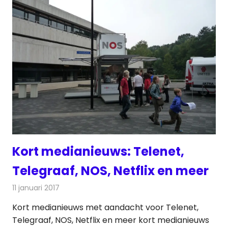
Kort medianieuws: Telenet,
Telegraaf, NOS, Netflix en meer
11 januari 2017
Redactie
Andere media over de media
,
Nieuws
Kort medianieuws met aandacht voor Telenet,
Telegraaf, NOS, Netflix en meer kort medianieuws