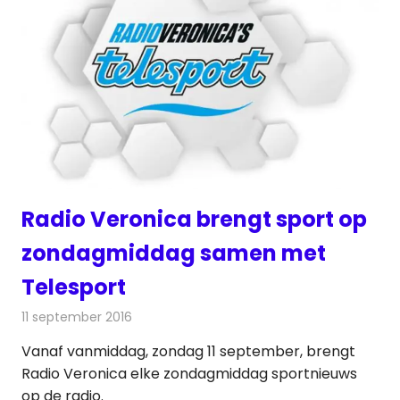
Radio Veronica brengt sport op
zondagmiddag samen met
Telesport
11 september 2016
Redactie
Nieuws
,
Radionieuws
Vanaf vanmiddag, zondag 11 september, brengt
Radio Veronica elke zondagmiddag sportnieuws
op de radio.