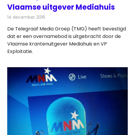
Vlaamse uitgever Mediahuis
14 december 2016
Redactie
Kranten
,
Nieuws
,
Radionieuws
De Telegraaf Media Groep (TMG) heeft bevestigd
dat er een overnamebod is uitgebracht door de
Vlaamse krantenuitgever Mediahuis en VP
Exploitatie.