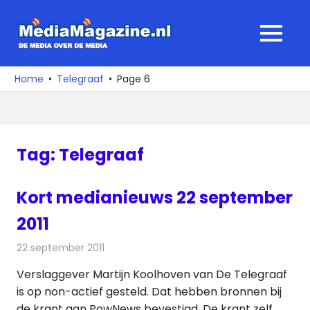
Ga
naar
MediaMagaz
MENU
de
De
inhoud
media
Home
Telegraaf
Page 6
over
de
media
Tag:
Telegraaf
Kort medianieuws 22 september
2011
22 september 2011
Redactie
Andere media over de media
Verslaggever Martijn Koolhoven van De Telegraaf
is op non-actief gesteld. Dat hebben bronnen bij
de krant aan PowNews bevestigd. De krant zelf