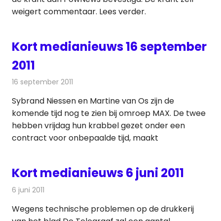
weigert commentaar. Lees verder.
Kort medianieuws 16 september
2011
16 september 2011
Redactie
Andere media over de media
Sybrand Niessen en Martine van Os zijn de
komende tijd nog te zien bij omroep MAX. De twee
hebben vrijdag hun krabbel gezet onder een
contract voor onbepaalde tijd, maakt
Kort medianieuws 6 juni 2011
6 juni 2011
Redactie
Andere media over de media
Wegens technische problemen op de drukkerij