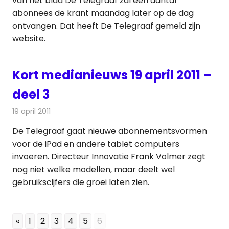
van het blad De Telegraaf zal een aantal
abonnees de krant maandag later op de dag
ontvangen. Dat heeft De Telegraaf gemeld zijn
website.
Kort medianieuws 19 april 2011 –
deel 3
19 april 2011
Redactie
Andere media over de media
De Telegraaf gaat nieuwe abonnementsvormen
voor de iPad en andere tablet computers
invoeren. Directeur Innovatie Frank Volmer zegt
nog niet welke modellen, maar deelt wel
gebruikscijfers die groei laten zien.
«
1
2
3
4
5
6