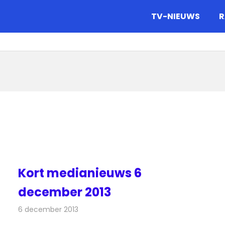
gazine.
TV-NIEUWS
R
Kort medianieuws 6
december 2013
6 december 2013
Redactie
Andere media over de media