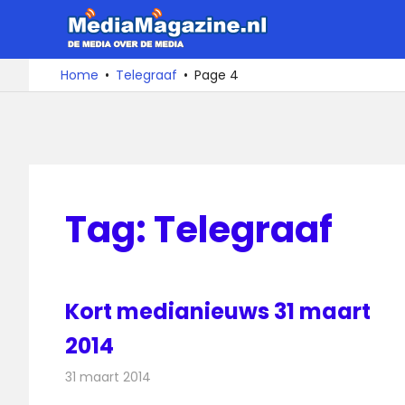
Ga
MediaMa
naar
de
De
Home
Telegraaf
Page 4
media
inhoud
over
de
media
Tag:
Telegraaf
Kort medianieuws 31 maart
2014
31 maart 2014
Redactie
Andere media over de media