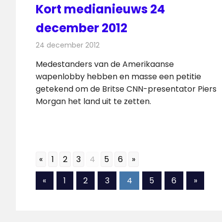
Kort medianieuws 24
december 2012
24 december 2012
Redactie
Andere media over de media
Medestanders van de Amerikaanse
wapenlobby hebben en masse een petitie
getekend om de Britse CNN-presentator Piers
Morgan het land uit te zetten.
«
1
2
3
4
5
6
»
Berichten
Vorige
Volgen
«
1
2
3
4
5
6
»
berichten
berich
paginering