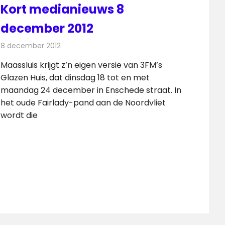
Kort medianieuws 8
december 2012
8 december 2012
Redactie
Andere media over de media
Maassluis krijgt z’n eigen versie van 3FM’s
Glazen Huis, dat dinsdag 18 tot en met
maandag 24 december in Enschede straat. In
het oude Fairlady-pand aan de Noordvliet
wordt die