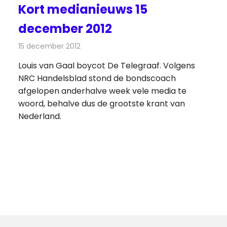
Kort medianieuws 15
december 2012
15 december 2012
Redactie
Andere media over de media
Louis van Gaal boycot De Telegraaf. Volgens
NRC Handelsblad stond de bondscoach
afgelopen anderhalve week vele media te
woord, behalve dus de grootste krant van
Nederland.
de
ten