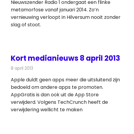
Nieuwszender Radio 1 ondergaat een flinke
metamorfose vanaf januari 2014. Zo’n
vernieuwing verloopt in Hilversum nooit zonder
slag of stoot.
Kort medianieuws 8 april 2013
8 april 2013
Redactie
Andere media over de media
Apple duldt geen apps meer die uitsluitend zijn
bedoeld om andere apps te promoten.
AppGratis is dan ook uit de App Store
verwijderd. Volgens TechCrunch heeft de
verwijdering wellicht te maken