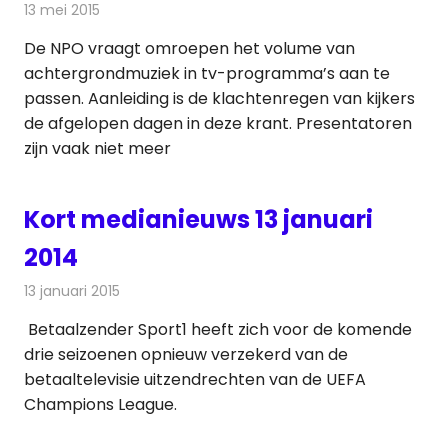
13 mei 2015
Redactie
Andere media over de media
De NPO vraagt omroepen het volume van
achtergrondmuziek in tv-programma’s aan te
passen. Aanleiding is de klachtenregen van kijkers
de afgelopen dagen in deze krant. Presentatoren
zijn vaak niet meer
Kort medianieuws 13 januari
2014
13 januari 2015
Redactie
Andere media over de media
Betaalzender Sport1 heeft zich voor de komende
drie seizoenen opnieuw verzekerd van de
betaaltelevisie uitzendrechten van de UEFA
Champions League.