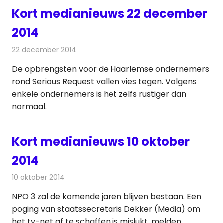
Kort medianieuws 22 december
2014
22 december 2014
Redactie
Andere media over de media
De opbrengsten voor de Haarlemse ondernemers
rond Serious Request vallen vies tegen. Volgens
enkele ondernemers is het zelfs rustiger dan
normaal.
Kort medianieuws 10 oktober
2014
10 oktober 2014
Redactie
Andere media over de media
NPO 3 zal de komende jaren blijven bestaan. Een
poging van staatssecretaris Dekker (Media) om
het tv-net af te schaffen is mislukt, melden