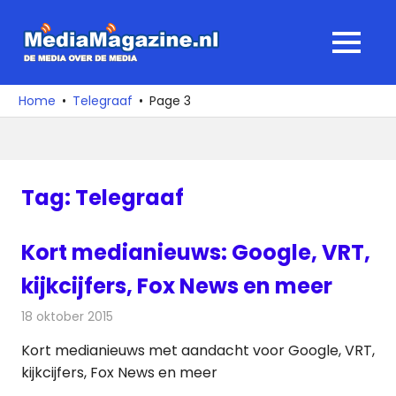
Ga
naar
MediaMagaz
MENU
de
De
inhoud
media
Home
Telegraaf
Page 3
over
de
media
Tag:
Telegraaf
Kort medianieuws: Google, VRT,
kijkcijfers, Fox News en meer
18 oktober 2015
Redactie
Andere media over de media
,
Nieuws
Kort medianieuws met aandacht voor Google, VRT,
kijkcijfers, Fox News en meer