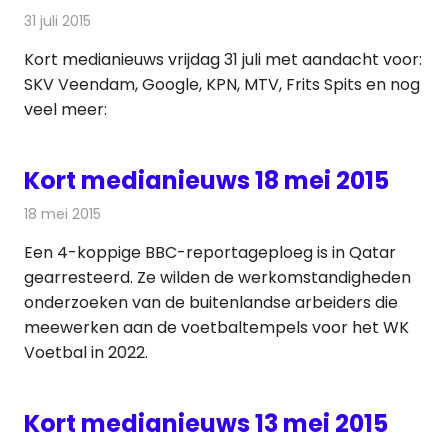
31 juli 2015
Redactie
Andere media over de media
,
Nieuws
Kort medianieuws vrijdag 31 juli met aandacht voor:
SKV Veendam, Google, KPN, MTV, Frits Spits en nog
veel meer:
Kort medianieuws 18 mei 2015
18 mei 2015
Redactie
Andere media over de media
Een 4-koppige BBC-reportageploeg is in Qatar
gearresteerd. Ze wilden de werkomstandigheden
onderzoeken van de buitenlandse arbeiders die
meewerken aan de voetbaltempels voor het WK
Voetbal in 2022.
Kort medianieuws 13 mei 2015