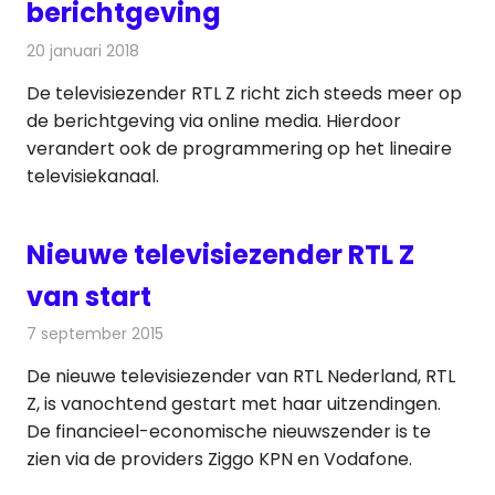
berichtgeving
20 januari 2018
Redactie
Nieuws
,
Televisienieuws
De televisiezender RTL Z richt zich steeds meer op
de berichtgeving via online media. Hierdoor
verandert ook de programmering op het lineaire
televisiekanaal.
Nieuwe televisiezender RTL Z
van start
7 september 2015
Redactie
Nieuws
,
Televisienieuws
De nieuwe televisiezender van RTL Nederland, RTL
Z, is vanochtend gestart met haar uitzendingen.
De financieel-economische nieuwszender is te
zien via de providers Ziggo KPN en Vodafone.