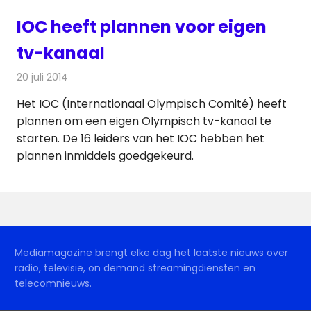
IOC heeft plannen voor eigen
tv-kanaal
20 juli 2014
Redactie
Televisienieuws
Het IOC (Internationaal Olympisch Comité) heeft
plannen om een eigen Olympisch tv-kanaal te
starten. De 16 leiders van het IOC hebben het
plannen inmiddels goedgekeurd.
Mediamagazine brengt elke dag het laatste nieuws over
radio, televisie, on demand streamingdiensten en
telecomnieuws.