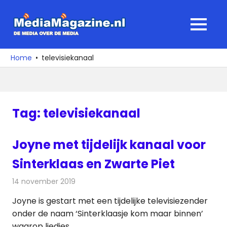
Ga
naar
MediaMagaz
MENU
de
De
inhoud
media
Home
televisiekanaal
over
de
media
Tag:
televisiekanaal
Joyne met tijdelijk kanaal voor
Sinterklaas en Zwarte Piet
14 november 2019
Redactie
Televisienieuws
Joyne is gestart met een tijdelijke televisiezender
onder de naam ‘Sinterklaasje kom maar binnen’
waarop liedjes