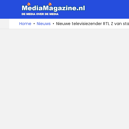
MediaMa
De
Ga
Home
Nieuws
Nieuwe televisiezender RTL Z van sta
media
naar
over
de
de
inhoud
media