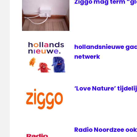
Ziggo mag term “gl
hollandsnieuwe gaa
netwerk
‘Love Nature’ tijdeli
Radio Noordzee ook 