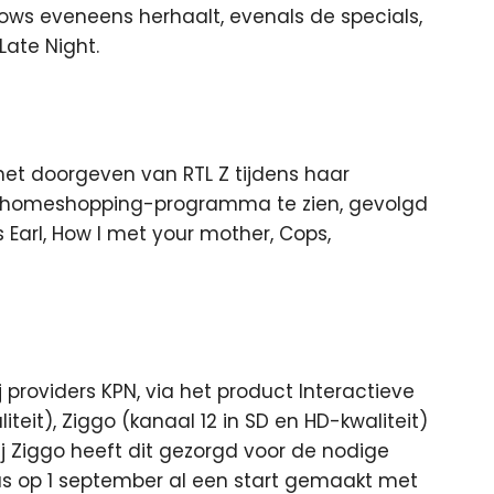
ows eveneens herhaalt, evenals de specials,
ate Night.
et doorgeven van RTL Z tijdens haar
n homeshopping-programma te zien, gevolgd
 Earl, How I met your mother, Cops,
 providers KPN, via het product Interactieve
iteit), Ziggo (kanaal 12 in SD en HD-kwaliteit)
bij Ziggo heeft dit gezorgd voor de nodige
 was op 1 september al een start gemaakt met