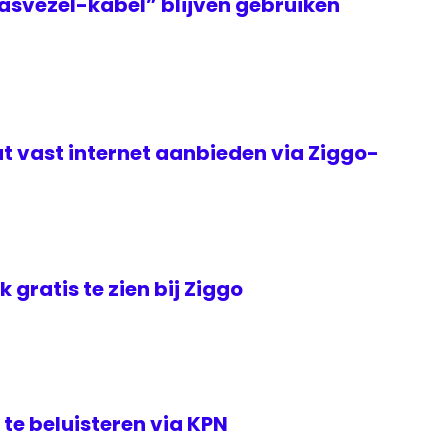
asvezel-kabel” blijven gebruiken
t vast internet aanbieden via Ziggo-
jk gratis te zien bij Ziggo
te beluisteren via KPN