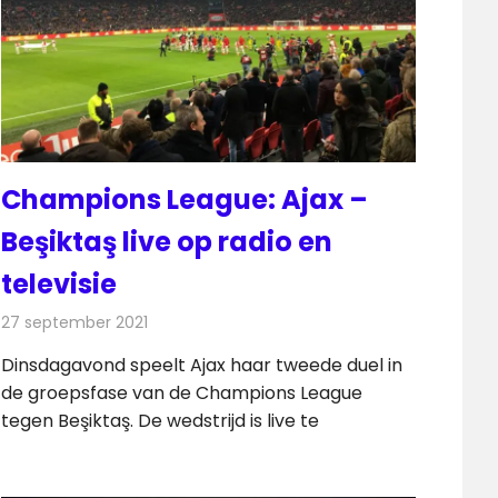
Champions League: Ajax –
Beşiktaş live op radio en
televisie
27 september 2021
Redactie
Televisienieuws
Dinsdagavond speelt Ajax haar tweede duel in
de groepsfase van de Champions League
tegen Beşiktaş. De wedstrijd is live te