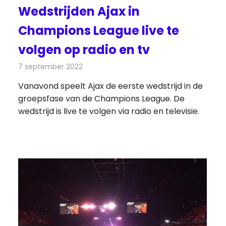
Wedstrijden Ajax in
Champions League live te
volgen op radio en tv
7 september 2022
Redactie
Televisienieuws
Vanavond speelt Ajax de eerste wedstrijd in de
groepsfase van de Champions League. De
wedstrijd is live te volgen via radio en televisie.