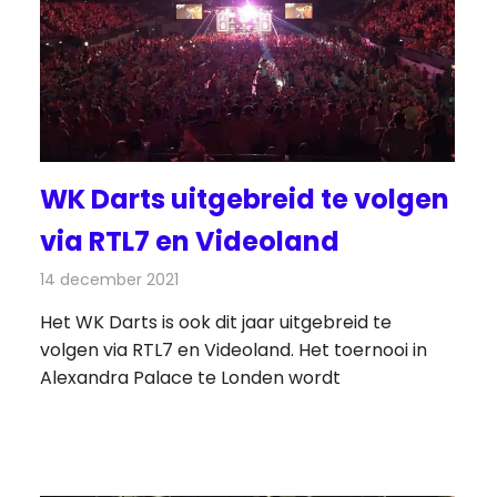
WK Darts uitgebreid te volgen
via RTL7 en Videoland
14 december 2021
Redactie
Televisienieuws
Het WK Darts is ook dit jaar uitgebreid te
volgen via RTL7 en Videoland. Het toernooi in
Alexandra Palace te Londen wordt