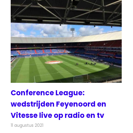
Conference League:
wedstrijden Feyenoord en
Vitesse live op radio en tv
11 augustus 2021
Redactie
Televisienieuws