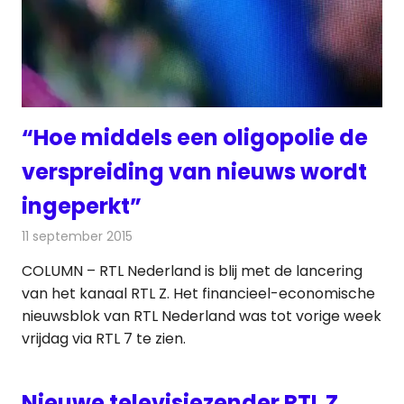
“Hoe middels een oligopolie de
verspreiding van nieuws wordt
ingeperkt”
11 september 2015
Redactie
Nieuws
,
Televisienieuws
COLUMN – RTL Nederland is blij met de lancering
van het kanaal RTL Z. Het financieel-economische
nieuwsblok van RTL Nederland was tot vorige week
vrijdag via RTL 7 te zien.
Nieuwe televisiezender RTL Z