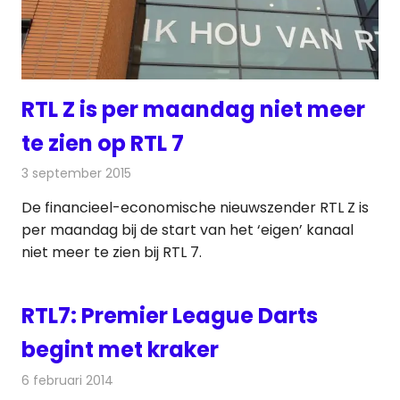
RTL Z is per maandag niet meer
te zien op RTL 7
3 september 2015
Redactie
Nieuws
,
Televisienieuws
De financieel-economische nieuwszender RTL Z is
per maandag bij de start van het ‘eigen’ kanaal
niet meer te zien bij RTL 7.
RTL7: Premier League Darts
begint met kraker
6 februari 2014
Redactie
Radionieuws