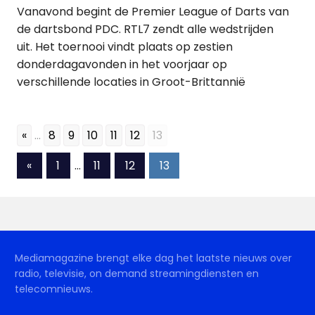
Vanavond begint de Premier League of Darts van
de dartsbond PDC. RTL7 zendt alle wedstrijden
uit. Het toernooi vindt plaats op zestien
donderdagavonden in het voorjaar op
verschillende locaties in Groot-Brittannië
«
...
8
9
10
11
12
13
Berichten
Vorige
«
1
…
11
12
13
berichten
paginering
Mediamagazine brengt elke dag het laatste nieuws over
radio, televisie, on demand streamingdiensten en
telecomnieuws.