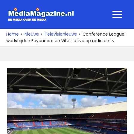
Ga
naar
MediaMagaz
MENU
de
De
inhoud
media
Home
Nieuws
Televisienieuws
Conference League:
over
wedstrijden Feyenoord en Vitesse live op radio en tv
de
media