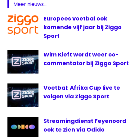
FOX
Meer nieuws...
radio
Europees voetbal ook
1
komende vijf jaar bij Ziggo
Radio
Rijnmond
Sport
RTL
7
Wim Kieft wordt weer co-
Vitesse
commentator bij Ziggo Sport
voetbal
Voetbal: Afrika Cup live te
volgen via Ziggo Sport
Streamingdienst Feyenoord
ook te zien via Odido