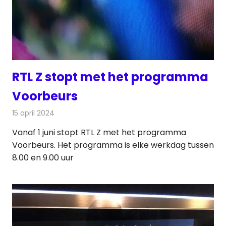
RTL Z stopt met het programma
Voorbeurs
15 april 2024
Redactie
Televisienieuws
Vanaf 1 juni stopt RTL Z met het programma
Voorbeurs. Het programma is elke werkdag tussen
8.00 en 9.00 uur