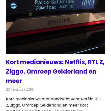
Kort medianieuws: Netflix, RTL Z,
Ziggo, Omroep Gelderland en
meer
20 februari 2019
Redactie
Andere media over de media
Kort medianieuws met aandacht voor Netflix, RTL
Z, Ziggo, Omroep Gelderland en meer kort