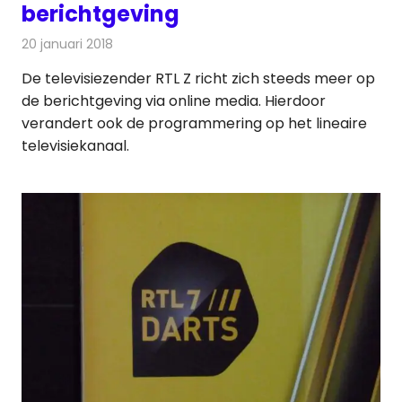
berichtgeving
20 januari 2018
Redactie
Nieuws
,
Televisienieuws
De televisiezender RTL Z richt zich steeds meer op
de berichtgeving via online media. Hierdoor
verandert ook de programmering op het lineaire
televisiekanaal.