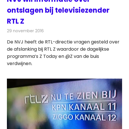
ontslagen bij televisiezender
RTL Z
29 november 2016
Redactie
Nieuws
,
Televisienieuws
De NVJ heeft de RTL-directie vragen gesteld over
de afslanking bij RTL Z waardoor de dagelijkse
programma’s Z Today en @Z van de buis
verdwijnen.