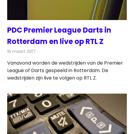
PDC Premier League Darts in
Rotterdam en live op RTL Z
16 maart 2017
Redactie
Nieuws
,
Televisienieuws
Vanavond worden de wedstrijden van de Premier
League of Darts gespeeld in Rotterdam. De
wedstrijden zijn live te volgen op RTL Z.