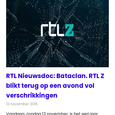
RTL Nieuwsdoc: Bataclan. RTL Z
blikt terug op een avond vol
verschrikkingen
13 november 2016
Redactie
Nieuws
,
Televisienieuws
Vandaag, zondag 13 november, is het een jaar