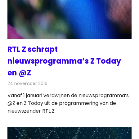
RTL Z schrapt
nieuwsprogramma’s Z Today
en @Z
24 november 2016
Redactie
Nieuws
,
Televisienieuws
Vanaf 1 januari verdwijnen de nieuwsprogramma’s
@Z en Z Today uit de programmering van de
nieuwszender RTL Z.