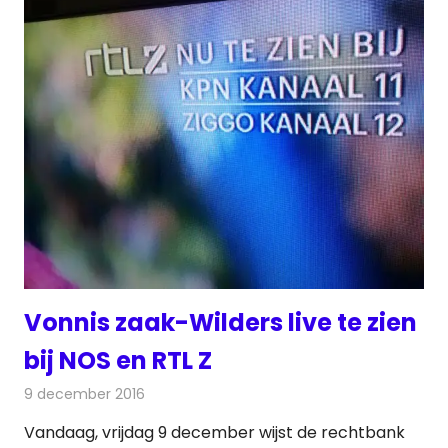
Vonnis zaak-Wilders live te zien
bij NOS en RTL Z
9 december 2016
Redactie
Nieuws
,
Radionieuws
,
Televisienieuws
Vandaag, vrijdag 9 december wijst de rechtbank