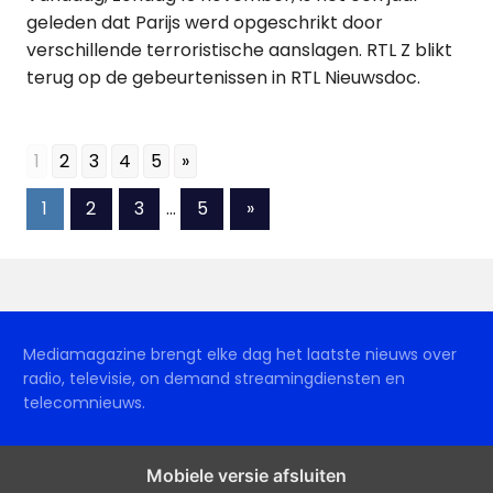
geleden dat Parijs werd opgeschrikt door
verschillende terroristische aanslagen. RTL Z blikt
terug op de gebeurtenissen in RTL Nieuwsdoc.
1
2
3
4
5
»
Berichten
Volgende
1
2
3
…
5
»
berichten
paginering
Mediamagazine brengt elke dag het laatste nieuws over
radio, televisie, on demand streamingdiensten en
telecomnieuws.
Mobiele versie afsluiten