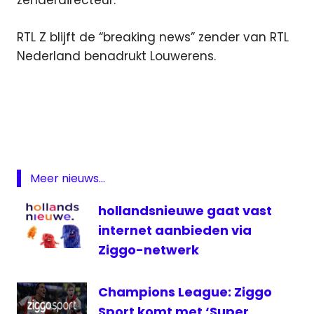
zenderdirecteur.
RTL Z blijft de “breaking news” zender van RTL
Nederland benadrukt Louwerens.
ezine
rtl
nederland
RTL
Z
Meer nieuws...
televisie
hollandsnieuwe gaat vast
Z
internet aanbieden via
Z
Today
Ziggo-netwerk
Champions League: Ziggo
Sport komt met ‘Super