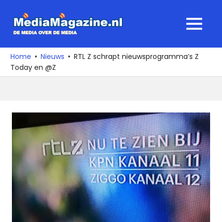
Ga
naar
MediaMagaz
MENU
de
De
inhoud
media
Home
Nieuws
RTL Z schrapt nieuwsprogramma’s Z
over
Today en @Z
de
media