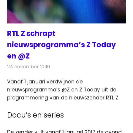
RTL Z schrapt
nieuwsprogramma’s Z Today
en @Z
24 november 2016
Redactie
Nieuws
,
Televisienieuws
Vanaf 1 januari verdwijnen de
nieuwsprogramma’s @Z en Z Today uit de
programmering van de nieuwszender RTL Z.
Docu’s en series
De zender vult vanaf 1 januari 2017 de avond