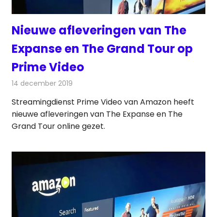
Nieuwe afleveringen van The
Expanse en The Grand Tour op
Prime Video
14 december 2019
Redactie
On-demand
,
Televisienieuws
Streamingdienst Prime Video van Amazon heeft
nieuwe afleveringen van The Expanse en The
Grand Tour online gezet.