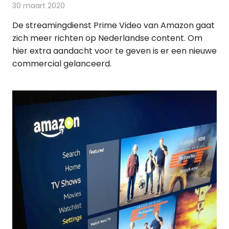
30 maart 2020
Redactie
On-demand
,
Televisienieuws
De streamingdienst Prime Video van Amazon gaat
zich meer richten op Nederlandse content. Om
hier extra aandacht voor te geven is er een nieuwe
commercial gelanceerd.