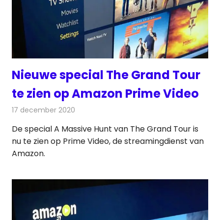
Nieuwe special The Grand Tour
te zien op Amazon Prime Video
17 december 2020
Redactie
On-demand
De special A Massive Hunt van The Grand Tour is
nu te zien op Prime Video, de streamingdienst van
Amazon.