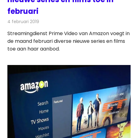
februari
4 februari 2019
Redactie
On-demand
,
Televisienieuws
Streamingdienst Prime Video van Amazon voegt in
de maand februari diverse nieuwe series en films
toe aan haar aanbod.