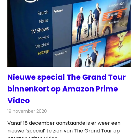
Nieuwe special The Grand Tour
binnenkort op Amazon Prime
Video
19 november 2020
Redactie
Televisienieuws
Vanaf 18 december aanstaande is er weer een
nieuwe ‘special’ te zien van The Grand Tour op