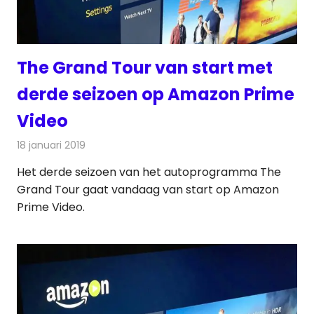
The Grand Tour van start met
derde seizoen op Amazon Prime
Video
18 januari 2019
Redactie
Nieuws
Het derde seizoen van het autoprogramma The
Grand Tour gaat vandaag van start op Amazon
Prime Video.