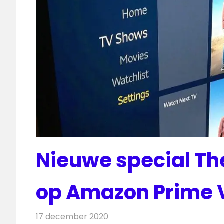
Nieuwe special The
op Amazon Prime 
17 december 2020
Redactie
On-demand