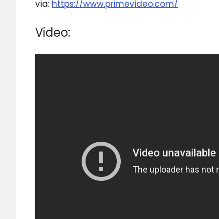
via:
https://www.primevideo.com/
Video: