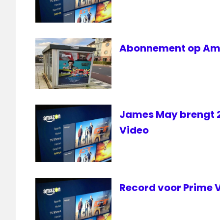
The
Grand
Tour
Top
Abonnement op Ama
Gear
James May brengt 
Video
Record voor Prime V