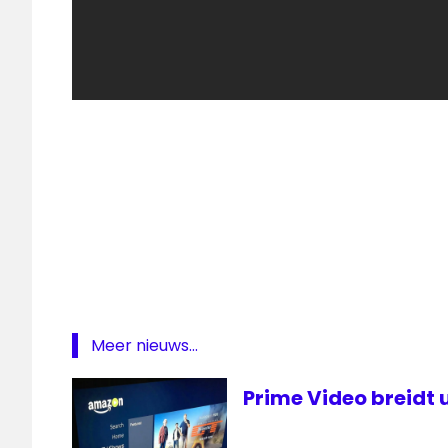
Amazon
James
May
Jeremy
Clarkson
Prime
Meer nieuws...
Video
Richard
Prime Video breidt 
Hammond
steamingdienst