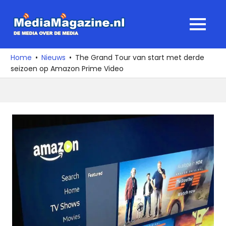
Ga
naar
MediaMagaz
MENU
de
De
inhoud
media
Home
Nieuws
The Grand Tour van start met derde
over
seizoen op Amazon Prime Video
de
media