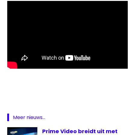
Amazon
Grand
Tour
Jeremy
Clarkson
Meer nieuws...
Prime
Video
Prime Video breidt uit met