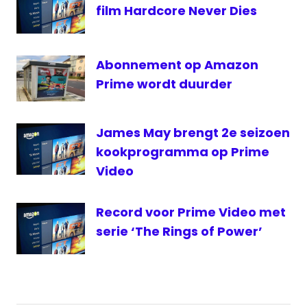
Richard
film Hardcore Never Dies
Hammond
The
Grand
Abonnement op Amazon
Tour
Prime wordt duurder
Top
Gear
James May brengt 2e seizoen
kookprogramma op Prime
Video
Record voor Prime Video met
serie ‘The Rings of Power’