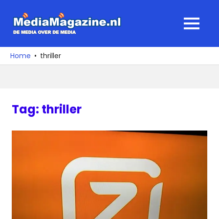
Ga
naar
MediaMagaz
MENU
de
De
inhoud
media
Home
thriller
over
de
media
Tag:
thriller