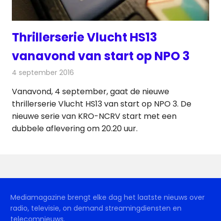
Thrillerserie Vlucht HS13
vanavond van start op NPO 3
4 september 2016
Redactie
Nieuws
,
Televisienieuws
Vanavond, 4 september, gaat de nieuwe
thrillerserie Vlucht HS13 van start op NPO 3. De
nieuwe serie van KRO-NCRV start met een
dubbele aflevering om 20.20 uur.
Mediamagazine brengt elke dag het laatste nieuws over
radio, televisie, on demand streamingdiensten en
telecomnieuws.