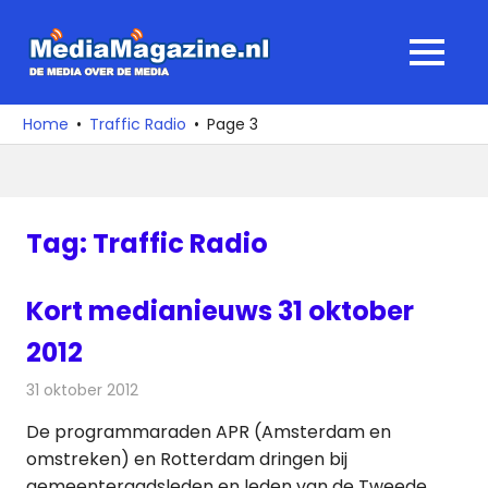
Ga
naar
MediaMagaz
MENU
de
De
inhoud
media
Home
Traffic Radio
Page 3
over
de
media
Tag:
Traffic Radio
Kort medianieuws 31 oktober
2012
31 oktober 2012
Redactie
Andere media over de media
De programmaraden APR (Amsterdam en
omstreken) en Rotterdam dringen bij
gemeenteraadsleden en leden van de Tweede