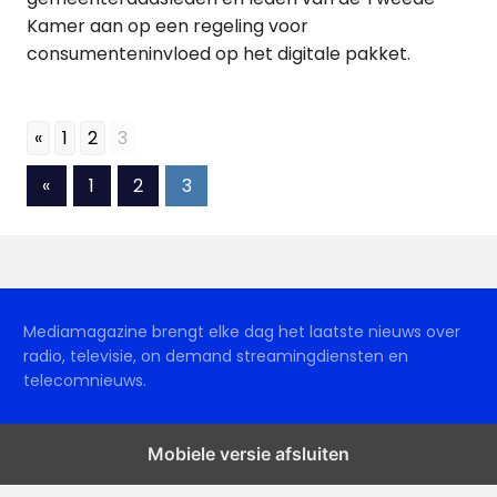
Kamer aan op een regeling voor
consumenteninvloed op het digitale pakket.
«
1
2
3
Berichten
Vorige
«
1
2
3
berichten
paginering
Mediamagazine brengt elke dag het laatste nieuws over
radio, televisie, on demand streamingdiensten en
telecomnieuws.
Mobiele versie afsluiten