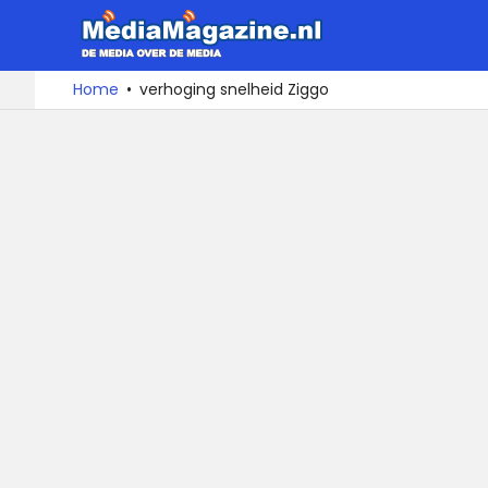
MediaMa
De
Ga
Home
verhoging snelheid Ziggo
media
naar
over
de
de
inhoud
media