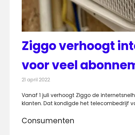
Ziggo verhoogt in
voor veel abonne
21 april 2022
Redactie
Telecom
Vanaf 1 juli verhoogt Ziggo de internetsnelh
klanten. Dat kondigde het telecombedrijf 
Consumenten