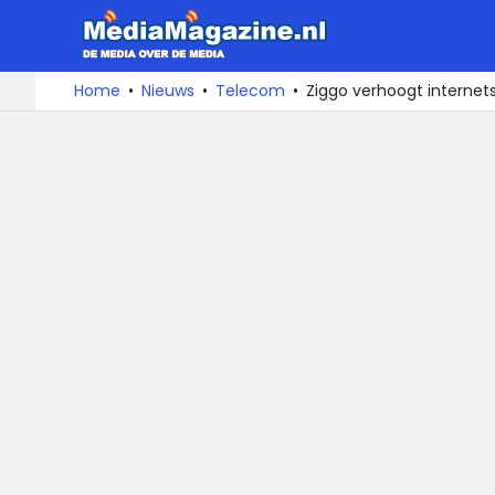
MediaMa
De
Ga
Home
Nieuws
Telecom
Ziggo verhoogt interne
media
naar
over
de
de
inhoud
media