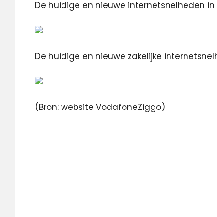
De huidige en nieuwe internetsnelheden in 
De huidige en nieuwe zakelijke internetsne
(Bron: website VodafoneZiggo)
Internet
snelheid
verhoging
snelheid
Ziggo
ziggo