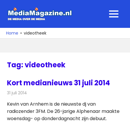
Ga
naar
MediaMagaz
MENU
de
De
inhoud
media
Home
videotheek
over
de
media
Tag:
videotheek
Kort medianieuws 31 juli 2014
31 juli 2014
Redactie
Andere media over de media
Kevin van Arnhem is de nieuwste dj van
radiozender 3FM. De 26-jarige Alphenaar maakte
woensdag- op donderdagnacht zijn debuut.