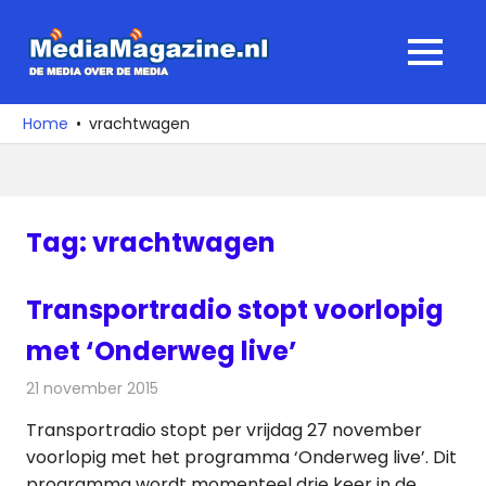
Ga
naar
MediaMagaz
MENU
de
De
inhoud
media
Home
vrachtwagen
over
de
media
Tag:
vrachtwagen
Transportradio stopt voorlopig
met ‘Onderweg live’
21 november 2015
Redactie
Nieuws
,
Radionieuws
Transportradio stopt per vrijdag 27 november
voorlopig met het programma ‘Onderweg live’. Dit
programma wordt momenteel drie keer in de