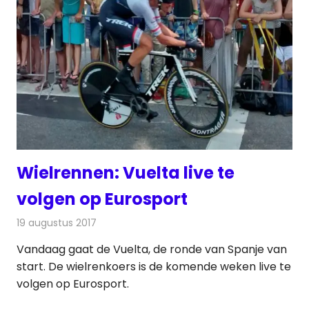
Wielrennen: Vuelta live te
volgen op Eurosport
19 augustus 2017
Redactie
Nieuws
,
Televisienieuws
Vandaag gaat de Vuelta, de ronde van Spanje van
start. De wielrenkoers is de komende weken live te
volgen op Eurosport.