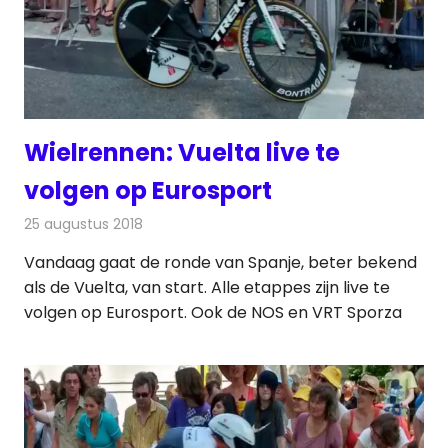
Wielrennen: Vuelta live te
volgen op Eurosport
25 augustus 2018
Redactie
Televisienieuws
Vandaag gaat de ronde van Spanje, beter bekend
als de Vuelta, van start. Alle etappes zijn live te
volgen op Eurosport. Ook de NOS en VRT Sporza