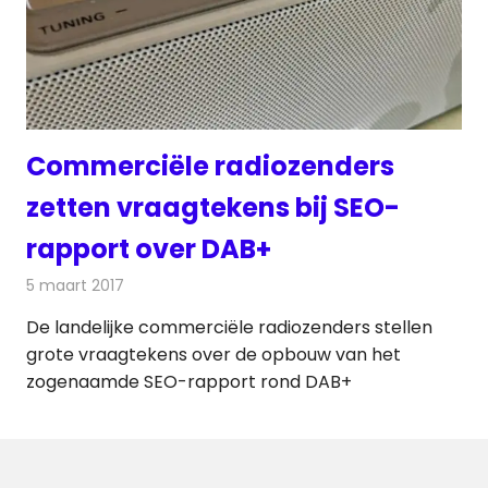
Commerciële radiozenders
zetten vraagtekens bij SEO-
rapport over DAB+
5 maart 2017
Redactie
Nieuws
,
Radionieuws
De landelijke commerciële radiozenders stellen
grote vraagtekens over de opbouw van het
zogenaamde SEO-rapport rond DAB+