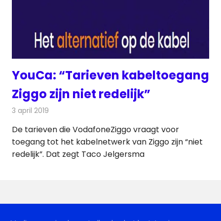
YouCa: “Tarieven kabeltoegang
Ziggo zijn niet redelijk”
3 april 2019
Redactie
Telecom
De tarieven die VodafoneZiggo vraagt voor
toegang tot het kabelnetwerk van Ziggo zijn “niet
redelijk”. Dat zegt Taco Jelgersma