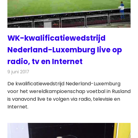
WK-kwalificatiewedstrijd
Nederland-Luxemburg live op
radio, tv en Internet
9 juni 2017
Redactie
Nieuws
,
Radionieuws
,
Televisienieuws
De kwalificatiewedstrijd Nederland-Luxemburg
voor het wereldkampioenschap voetbal in Rusland
is vanavond live te volgen via radio, televisie en
Internet.