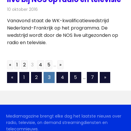
10 oktober 2016
Redactie
Nieuws
,
Radionieuws
,
Televisienieuws
Vanavond staat de WK-kwalificatiewedstrijd
Nederland-Frankrijk op het programma. De
wedstrijd wordt door de NOS live uitgezonden op
radio en televisie.
«
1
2
3
4
5
...
»
Berichten
Vorige
Volgende
«
1
2
3
4
5
…
7
»
berichten
berichten
paginering
Mediamagazine brengt elke dag het laatste nieuws over
radio, televisie, on demand streamingdiensten en
telecomnieuws.