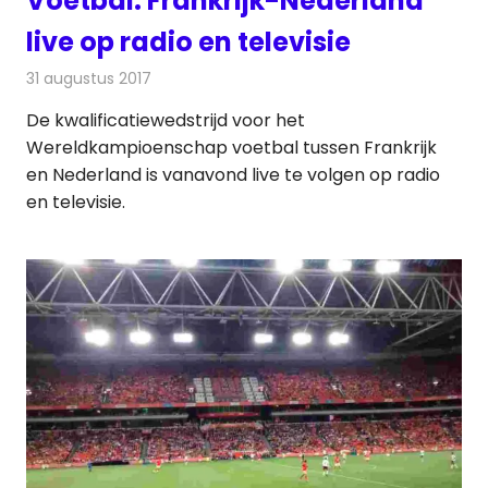
Voetbal: Frankrijk-Nederland
live op radio en televisie
31 augustus 2017
Redactie
Nieuws
,
Televisienieuws
De kwalificatiewedstrijd voor het
Wereldkampioenschap voetbal tussen Frankrijk
en Nederland is vanavond live te volgen op radio
en televisie.