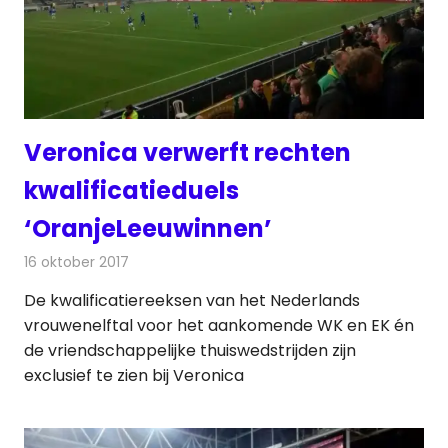
Veronica verwerft rechten
kwalificatieduels
‘OranjeLeeuwinnen’
16 oktober 2017
Redactie
Nieuws
,
Televisienieuws
De kwalificatiereeksen van het Nederlands
vrouwenelftal voor het aankomende WK en EK én
de vriendschappelijke thuiswedstrijden zijn
exclusief te zien bij Veronica