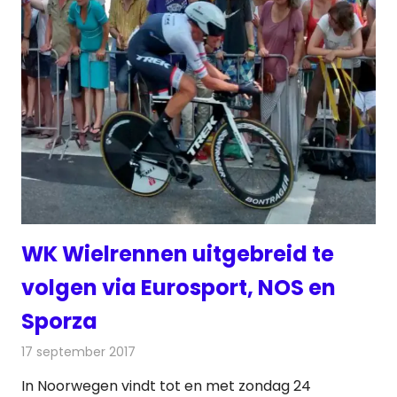
WK Wielrennen uitgebreid te
volgen via Eurosport, NOS en
Sporza
17 september 2017
Redactie
Nieuws
,
Televisienieuws
In Noorwegen vindt tot en met zondag 24