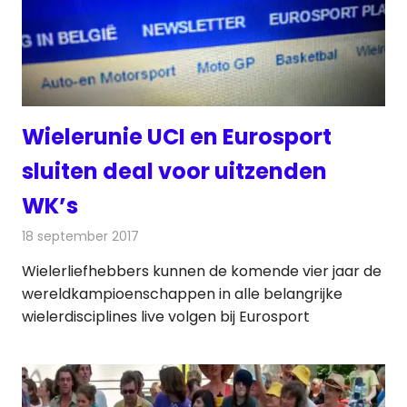
Wielerunie UCI en Eurosport
sluiten deal voor uitzenden
WK’s
18 september 2017
Redactie
Nieuws
,
Televisienieuws
Wielerliefhebbers kunnen de komende vier jaar de
wereldkampioenschappen in alle belangrijke
wielerdisciplines live volgen bij Eurosport