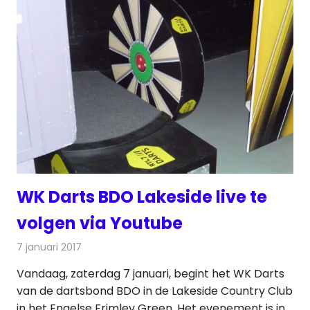
WK Darts BDO Lakeside live te
volgen via Youtube
7 januari 2017
Redactie
Nieuws
,
Televisienieuws
Vandaag, zaterdag 7 januari, begint het WK Darts
van de dartsbond BDO in de Lakeside Country Club
in het Engelse Frimley Green. Het evenement is in