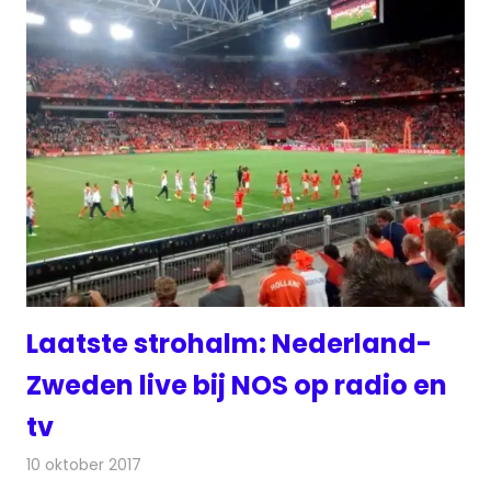
Laatste strohalm: Nederland-
Zweden live bij NOS op radio en
tv
10 oktober 2017
Redactie
Nieuws
,
Televisienieuws