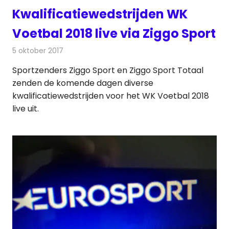
Kwalificatiewedstrijden WK
Voetbal 2018 live via Ziggo Sport
5 oktober 2017
Redactie
Nieuws
,
Televisienieuws
Sportzenders Ziggo Sport en Ziggo Sport Totaal
zenden de komende dagen diverse
kwalificatiewedstrijden voor het WK Voetbal 2018
live uit.