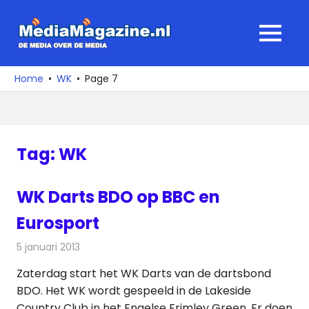
Ga
naar
MediaMagaz
MENU
de
De
inhoud
media
Home
WK
Page 7
over
de
media
Tag:
WK
WK Darts BDO op BBC en
Eurosport
5 januari 2013
Redactie
Televisienieuws
Zaterdag start het WK Darts van de dartsbond
BDO. Het WK wordt gespeeld in de Lakeside
Country Club in het Engelse Frimley Green. Er doen