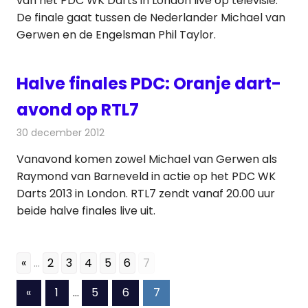
van het PDC WK Darts in London live op televisie.
De finale gaat tussen de Nederlander Michael van
Gerwen en de Engelsman Phil Taylor.
Halve finales PDC: Oranje dart-
avond op RTL7
30 december 2012
Redactie
Televisienieuws
Vanavond komen zowel Michael van Gerwen als
Raymond van Barneveld in actie op het PDC WK
Darts 2013 in London. RTL7 zendt vanaf 20.00 uur
beide halve finales live uit.
«
...
2
3
4
5
6
7
Berichten
Vorige
«
1
…
5
6
7