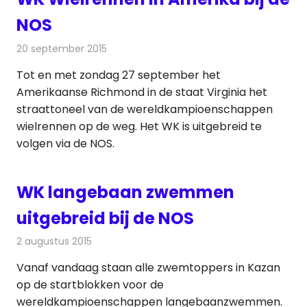
NOS
20 september 2015
Redactie
Nieuws
,
Radionieuws
,
Televisienieuws
Tot en met zondag 27 september het
Amerikaanse Richmond in de staat Virginia het
straattoneel van de wereldkampioenschappen
wielrennen op de weg. Het WK is uitgebreid te
volgen via de NOS.
WK langebaan zwemmen
uitgebreid bij de NOS
2 augustus 2015
Redactie
Nieuws
,
Televisienieuws
Vanaf vandaag staan alle zwemtoppers in Kazan
op de startblokken voor de
wereldkampioenschappen langebaanzwemmen.