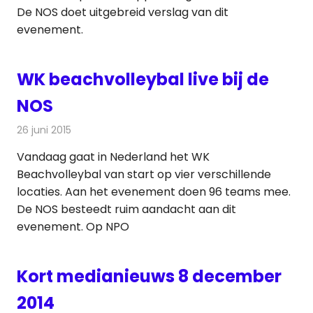
De NOS doet uitgebreid verslag van dit
evenement.
WK beachvolleybal live bij de
NOS
26 juni 2015
Redactie
Nieuws
,
Televisienieuws
Vandaag gaat in Nederland het WK
Beachvolleybal van start op vier verschillende
locaties. Aan het evenement doen 96 teams mee.
De NOS besteedt ruim aandacht aan dit
evenement. Op NPO
Kort medianieuws 8 december
2014