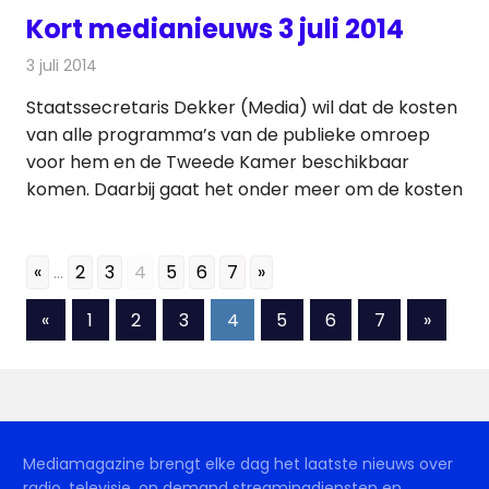
Kort medianieuws 3 juli 2014
3 juli 2014
Redactie
Andere media over de media
Staatssecretaris Dekker (Media) wil dat de kosten
van alle programma’s van de publieke omroep
voor hem en de Tweede Kamer beschikbaar
komen. Daarbij gaat het onder meer om de kosten
«
...
2
3
4
5
6
7
»
Berichten
Vorige
Volgen
«
1
2
3
4
5
6
7
»
berichten
bericht
paginering
Mediamagazine brengt elke dag het laatste nieuws over
radio, televisie, on demand streamingdiensten en