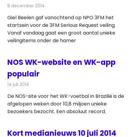
8 december 2014
Redactie
Andere media over de media
Giel Beelen gaf vanochtend op NPO 3FM het
startsein voor de 3FM Serious Request veiling.
Vanaf vandaag gaat een groot aantal unieke
veilingitems onder de hamer
NOS WK-website en WK-app
populair
14 juli 2014
Redactie
Televisienieuws
De NOS-site voor het WK-voetbal in Brazilië is de
afgelopen weken door 10,8 miljoen unieke
bezoekers bezocht. Een absoluut record.
Kort medianieuws 10 juli 2014