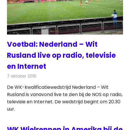
Voetbal: Nederland – Wit
Rusland live op radio, televisie
en Internet
7 oktober 2016
Redactie
Nieuws
,
Radionieuws
,
Televisienieuws
De WK-kwalificatiewedstrijd Nederland – Wit
Rusland is vanavond live te zien bij de NOS op radio,
televisie en Internet. De wedstrijd begint om 20.30
uur.
WK Wielrennen in Amerika bij de