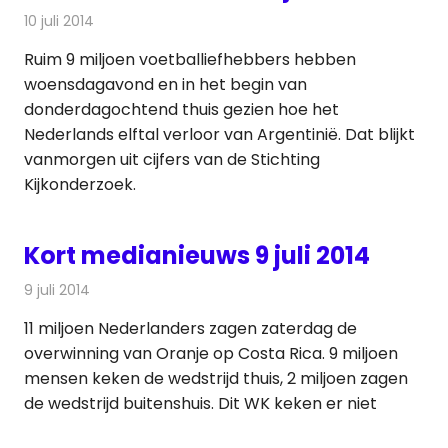
10 juli 2014
Redactie
Andere media over de media
Ruim 9 miljoen voetballiefhebbers hebben
woensdagavond en in het begin van
donderdagochtend thuis gezien hoe het
Nederlands elftal verloor van Argentinië. Dat blijkt
vanmorgen uit cijfers van de Stichting
Kijkonderzoek.
Kort medianieuws 9 juli 2014
9 juli 2014
Redactie
Andere media over de media
11 miljoen Nederlanders zagen zaterdag de
overwinning van Oranje op Costa Rica. 9 miljoen
mensen keken de wedstrijd thuis, 2 miljoen zagen
de wedstrijd buitenshuis. Dit WK keken er niet