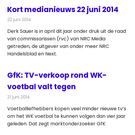
Kort medianieuws 22 juni 2014
22 juni 2014
Redactie
Andere media over de media
Derk Sauer is in april dit jaar onder druk uit de raad
van commissarissen (rvc) van NRC Media
getreden, de uitgever van onder meer NRC
Handelsblad en Next.
GfK: TV-verkoop rond WK-
voetbal valt tegen
21 juni 2014
Redactie
Televisienieuws
Voetballiefhebbers kopen veel minder nieuwe tv’s
om het WK voetbal te kunnen volgen dan vier jaar
geleden. Dat zegt marktonderzoeker GfK