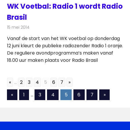
WK Voetbal: Radio 1 wordt Radio
Brasil
15 mei 2014
Redactie
Radionieuws
Vanaf de start van het WK voetbal op donderdag
12 juni kleurt de publieke radiozender Radio 1 oranje.
De reguliere avondprogramma’s maken vanaf
18.00 uur maken plaats voor Radio Brasil
«
...
2
3
4
5
6
7
»
Berichten
Vorige
Volgende
«
1
…
3
4
5
6
7
»
berichten
berichten
paginering