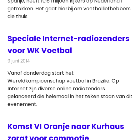
Spanje, heeft 10,6 miljoen kijkers op Nederland 1
getrokken. Het gaat hierbij om voetballiefhebbers
die thuis
Speciale Internet-radiozenders
voor WK Voetbal
9 juni 2014
Redactie
Radionieuws
Vanaf donderdag start het
Wereldkampioenschap voetbal in Brazilië. Op
Internet zijn diverse online radiozenders
gelanceerd die helemaal in het teken staan van dit
evenement.
Komst VI Oranje naar Kurhaus
zorgt voor commotie