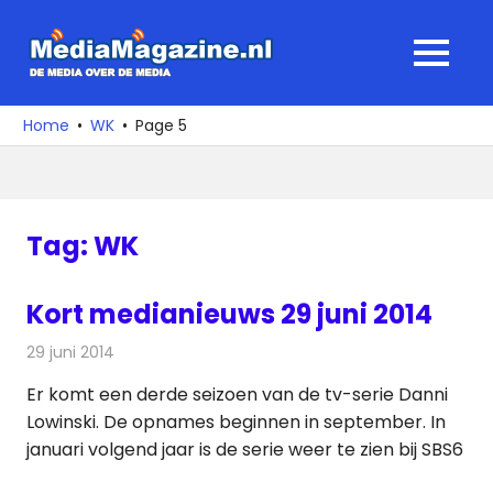
Ga
naar
MediaMagaz
MENU
de
De
inhoud
media
Home
WK
Page 5
over
de
media
Tag:
WK
Kort medianieuws 29 juni 2014
29 juni 2014
Redactie
Andere media over de media
Er komt een derde seizoen van de tv-serie Danni
Lowinski. De opnames beginnen in september. In
januari volgend jaar is de serie weer te zien bij SBS6