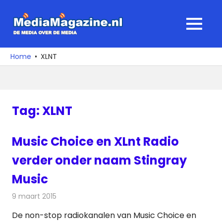
Ga
naar
MediaMagaz
MENU
de
De
inhoud
media
Home
XLNT
over
de
media
Tag:
XLNT
Music Choice en XLnt Radio
verder onder naam Stingray
Music
9 maart 2015
Redactie
Radionieuws
De non-stop radiokanalen van Music Choice en