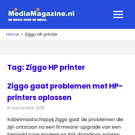
Ga
naar
MediaMagaz
MENU
de
De
inhoud
media
Home
Ziggo HP printer
over
de
media
Tag:
Ziggo HP printer
Ziggo gaat problemen met HP-
printers oplossen
8 september 2015
Redactie
Kabelzaken
,
Nieuws
,
Telecom
Kabelmaatschappij Ziggo gaat de problemen die
zijn ontstaan na een firmware-upgrade van een
bepaald type modem en het draadloos printen